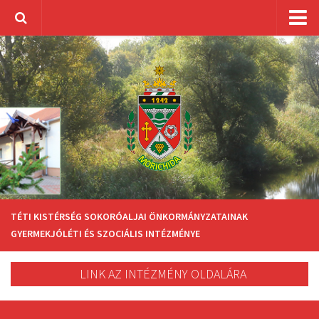
Településünkről
Hírek, aktualitások
Önkormányzat
Intézmények, szolgáltatások
Szervezetek
Választások
Közérdekű
TÉTI KISTÉRSÉG SOKORÓALJAI ÖNKORMÁNYZATAINAK
Fejlesztéseink
GYERMEKJÓLÉTI ÉS SZOCIÁLIS INTÉZMÉNYE
ELÜGY
LINK AZ INTÉZMÉNY OLDALÁRA